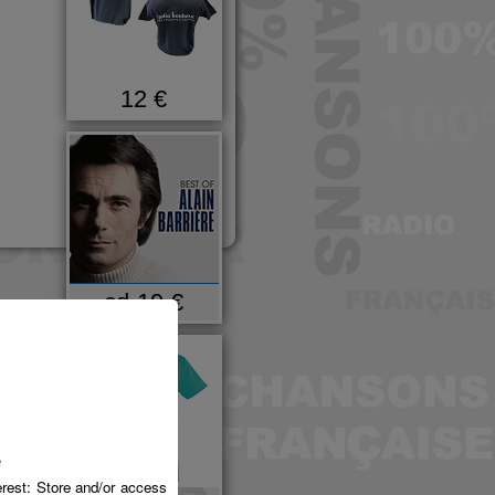
12 €
cd-19 €
é
erest: Store and/or access