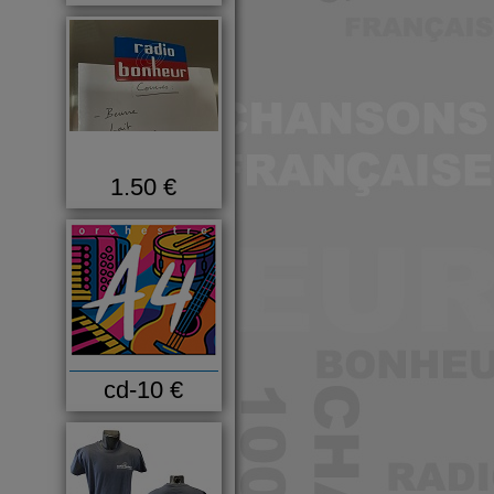
1.50 €
cd-10 €