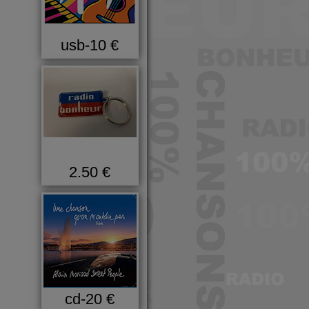
usb-10 €
2.50 €
cd-20 €