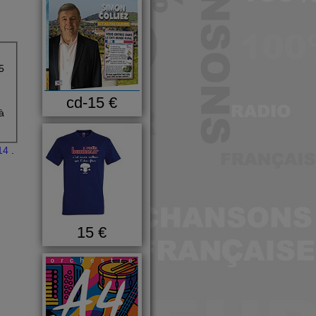
5
cd-15 €
à
14
.
15 €