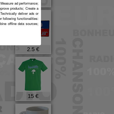
15 €
s; Measure ad performance;
mprove products; Create a
Technically deliver ads or
following functionalities:
bine offline data sources;
2.5 €
15 €