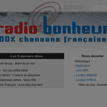
Nous écouter
Les 5 derniers titres
Télécharger :
ent Voulzy - Belle île en mer
- Application
y - Dur dur d'être bébé
- Lien MP3
ie Vartan - L'amour au diapason
- Lecteur détaché
négresses vertes - Voila l'été
- Lecteur HTML5
ric François - Il est deja trop tard
Fêtes du jour :
Auson