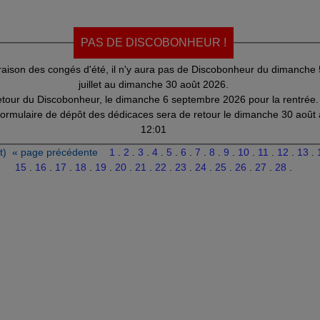
PAS DE DISCOBONHEUR !
raison des congés d'été, il n'y aura pas de Discobonheur du dimanche 
juillet au dimanche 30 août 2026.
tour du Discobonheur, le dimanche 6 septembre 2026 pour la rentrée.
formulaire de dépôt des dédicaces sera de retour le dimanche 30 août 
12:01
t)
« page précédente
1
.
2
.
3
.
4
.
5
.
6
.
7
.
8
.
9
.
10
.
11
.
12
.
13
.
15
.
16
.
17
.
18
.
19
.
20
.
21
.
22
.
23
.
24
.
25
.
26
.
27
.
28
.