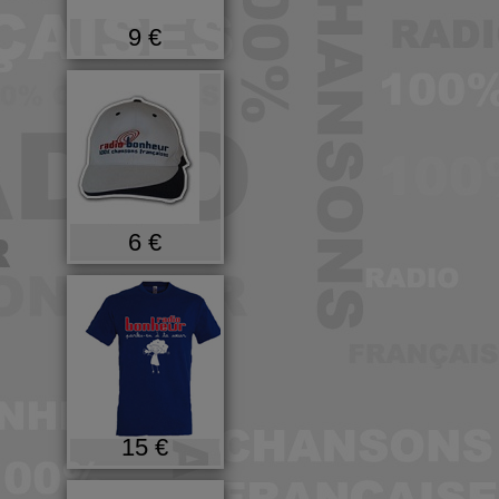
9 €
6 €
15 €